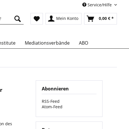
Service/Hilfe
Mein Konto
0,00 € *
stitute
Mediationsverbände
ABO
Abonnieren
r
RSS-Feed
Atom-Feed
on des