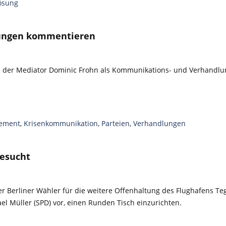
lösung
lungen kommentieren
d der Mediator Dominic Frohn als Kommunikations- und Verhandl
gement
,
Krisenkommunikation
,
Parteien
,
Verhandlungen
gesucht
r Berliner Wähler für die weitere Offenhaltung des Flughafens Te
l Müller (SPD) vor, einen Runden Tisch einzurichten.