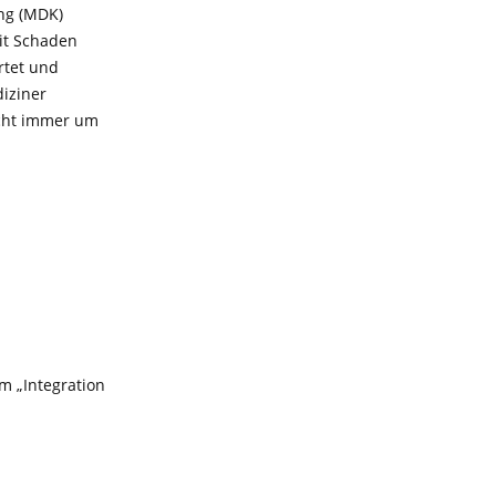
ung (MDK)
mit Schaden
rtet und
diziner
icht immer um
um „Integration