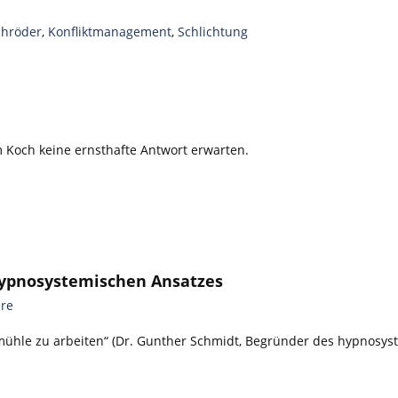
chröder
,
Konfliktmanagement
,
Schlichtung
m Koch keine ernsthafte Antwort erwarten.
hypnosystemischen Ansatzes
re
mühle zu arbeiten“ (Dr. Gunther Schmidt, Begründer des hypnosy