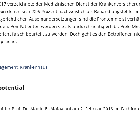
2017 verzeichnete der Medizinischen Dienst der Kran­ken­ver­siche­r
von denen sich 22,6 Prozent nachweislich als Behandlungsfehler 
n gerichtlichen Auseinandersetzungen sind die Fronten meist verhä
den. Von Patienten werden sie als undurchsichtig erlebt. Viele Me
ericht falsch beurteilt zu werden. Doch geht es den Betroffenen n
sprüche.
nagement
,
Krankenhaus
potential
aftler Prof. Dr. Aladin El-Mafaalani am 2. Februar 2018 im Fachfor