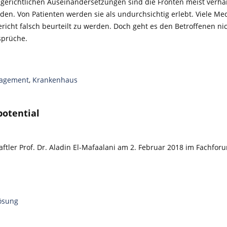
n gerichtlichen Auseinandersetzungen sind die Fronten meist verhä
den. Von Patienten werden sie als undurchsichtig erlebt. Viele Me
ericht falsch beurteilt zu werden. Doch geht es den Betroffenen n
sprüche.
nagement
,
Krankenhaus
potential
aftler Prof. Dr. Aladin El-Mafaalani am 2. Februar 2018 im Fachfor
lösung