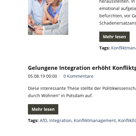
herausstellten. I
emotional aufgela
befürchten, vor G
Schadenersatzan
Mehr lesen
Tags:
Konfliktma
Gelungene Integration erhöht Konflikt
05.08.19 00:00
0 Kommentare
Diese interessante These stellte der Politikwissensch
durch Wohnen“ in Potsdam auf.
Mehr lesen
Tags:
AfD
,
Integration
,
Konfliktmanagement
,
Konflikt