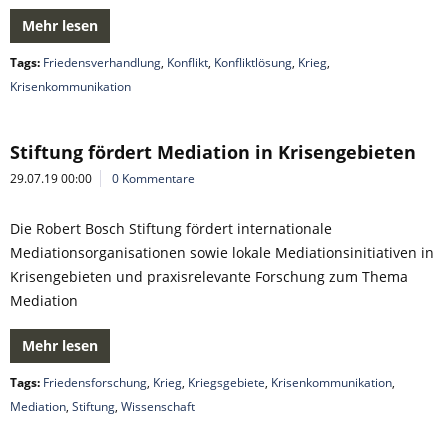
Mehr lesen
Tags:
Friedensverhandlung
,
Konflikt
,
Konfliktlösung
,
Krieg
,
Krisenkommunikation
Stiftung fördert Mediation in Krisengebieten
29.07.19 00:00
0 Kommentare
Die Robert Bosch Stiftung fördert internationale
Mediationsorganisationen sowie lokale Mediationsinitiativen in
Krisengebieten und praxisrelevante Forschung zum Thema
Mediation
Mehr lesen
Tags:
Friedensforschung
,
Krieg
,
Kriegsgebiete
,
Krisenkommunikation
,
Mediation
,
Stiftung
,
Wissenschaft