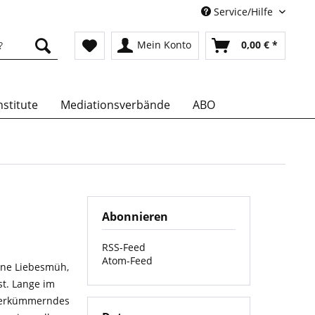
Service/Hilfe
Mein Konto
0,00 € *
stitute
Mediationsverbände
ABO
Abonnieren
RSS-Feed
Atom-Feed
ene Liebesmüh,
st. Lange im
n verkümmerndes