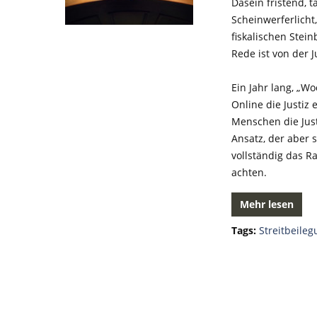
Dasein fristend, 
Scheinwerferlicht,
fiskalischen Stei
Rede ist von der J
Ein Jahr lang, „W
Online die Justiz
Menschen die Justi
Ansatz, der aber 
vollständig das R
achten.
Mehr lesen
Tags:
Streitbeile