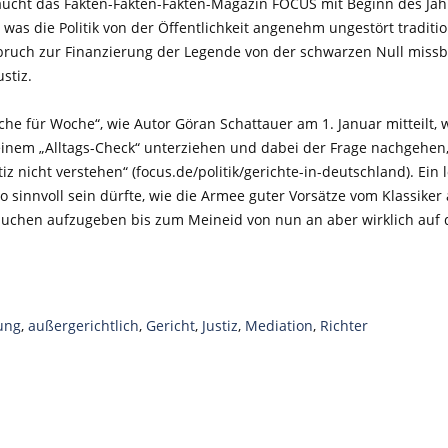
taucht das Fakten-Fakten-Fakten-Magazin FOCUS mit Beginn des Jahr
 was die Politik von der Öffentlichkeit angenehm ungestört traditio
nbruch zur Finanzierung der Legende von der schwarzen Null missb
ustiz.
oche für Woche“, wie Autor Göran Schattauer am 1. Januar mitteilt,
 einem „Alltags-Check“ unterziehen und dabei der Frage nachgehen
z nicht verstehen“ (focus.de/politik/gerichte-in-deutschland). Ein 
so sinnvoll sein dürfte, wie die Armee guter Vorsätze vom Klassiker
auchen aufzugeben bis zum Meineid von nun an aber wirklich auf d
gung
,
außergerichtlich
,
Gericht
,
Justiz
,
Mediation
,
Richter