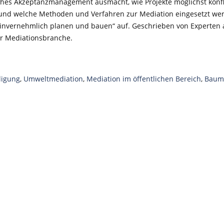
iches Akzeptanzmanagement ausmacht, wie Projekte möglichst konf
 und welche Methoden und Verfahren zur Mediation eingesetzt w
„Einvernehmlich planen und bauen“ auf. Geschrieben von Experten
r Mediationsbranche.
ligung
,
Umweltmediation
,
Mediation im öffentlichen Bereich
,
Baum