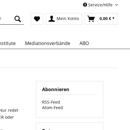
Service/Hilfe
Mein Konto
0,00 € *
stitute
Mediationsverbände
ABO
Abonnieren
RSS-Feed
Atom-Feed
 Nur redet
ER oder