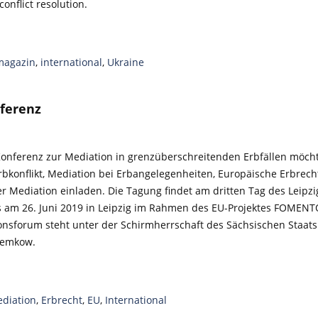
conflict resolution.
magazin
,
international
,
Ukraine
ferenz
onferenz zur Mediation in grenzüberschreitenden Erbfällen möcht
bkonflikt, Mediation bei Erbangelegenheiten, Europäische Erbrec
r Mediation einladen. Die Tagung findet am dritten Tag des Leipzi
am 26. Juni 2019 in Leipzig im Rahmen des EU-Projektes FOMENTO 
onsforum steht unter der Schirmherrschaft des Sächsischen Staats
 Gemkow.
diation
,
Erbrecht
,
EU
,
International