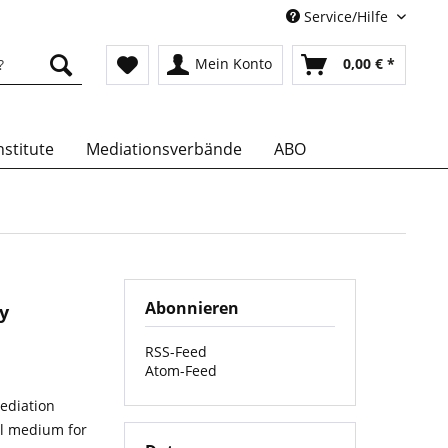
Service/Hilfe
Mein Konto
0,00 € *
stitute
Mediationsverbände
ABO
Abonnieren
y
RSS-Feed
Atom-Feed
ediation
nal medium for