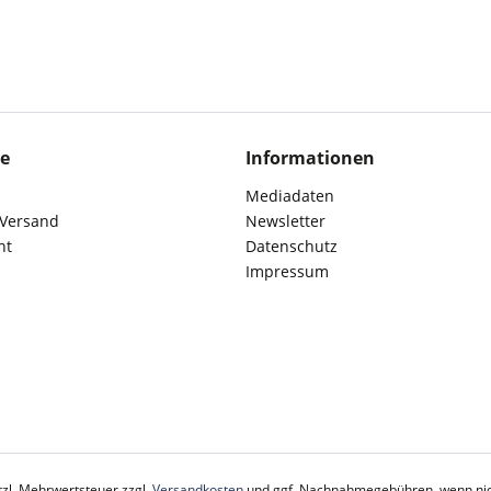
ce
Informationen
Mediadaten
 Versand
Newsletter
ht
Datenschutz
Impressum
etzl. Mehrwertsteuer zzgl.
Versandkosten
und ggf. Nachnahmegebühren, wenn nic