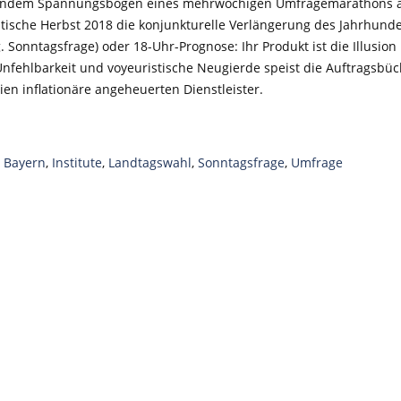
ndem Spannungsbogen eines mehrwöchigen Umfragemarathons 
litische Herbst 2018 die konjunkturelle Verlängerung des Jahrhun
. Sonntagsfrage) oder 18-Uhr-Prognose: Ihr Produkt ist die Illusion
fehlbarkeit und voyeuristische Neugierde speist die Auftragsbüc
en inflationäre angeheuerten Dienstleister.
,
Bayern
,
Institute
,
Landtagswahl
,
Sonntagsfrage
,
Umfrage