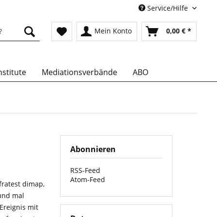
Service/Hilfe
Mein Konto
0,00 € *
stitute
Mediationsverbände
ABO
Abonnieren
RSS-Feed
Atom-Feed
fratest dimap,
 und mal
Ereignis mit