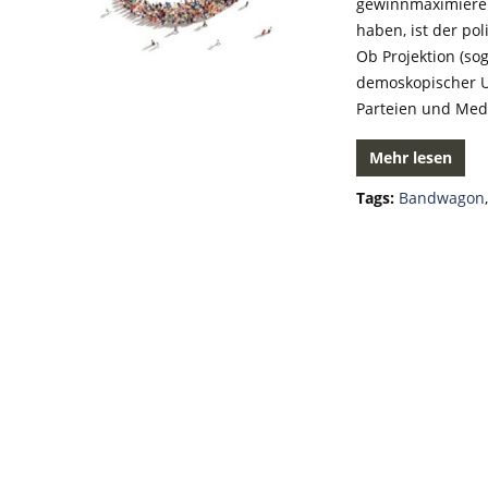
gewinnmaximiere
haben, ist der po
Ob Projektion (sog
demoskopischer Un
Parteien und Medi
Mehr lesen
Tags:
Bandwagon