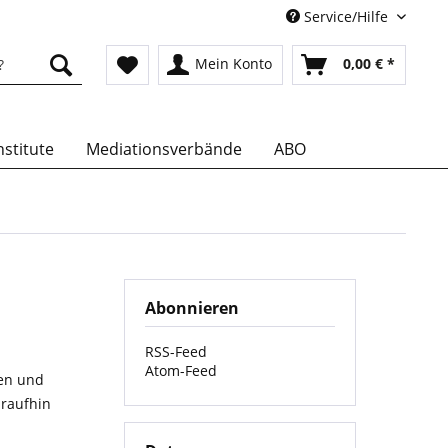
Service/Hilfe
Mein Konto
0,00 € *
stitute
Mediationsverbände
ABO
Abonnieren
RSS-Feed
Atom-Feed
nen und
araufhin