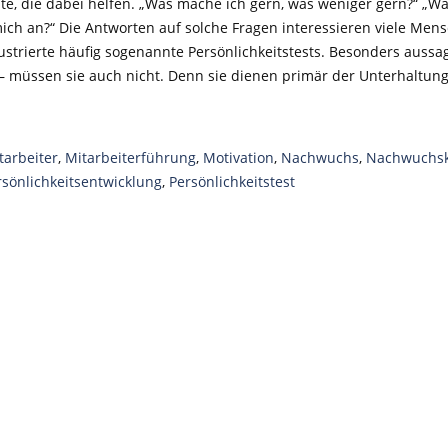
e, die dabei helfen. „Was mache ich gern, was weniger gern?“ „Wa
mich an?“ Die Antworten auf solche Fragen interessieren viele Men
lustrierte häufig sogenannte Persönlichkeitstests. Besonders aussa
 – müssen sie auch nicht. Denn sie dienen primär der Unterhaltung
tarbeiter
,
Mitarbeiterführung
,
Motivation
,
Nachwuchs
,
Nachwuchsk
rsönlichkeitsentwicklung
,
Persönlichkeitstest