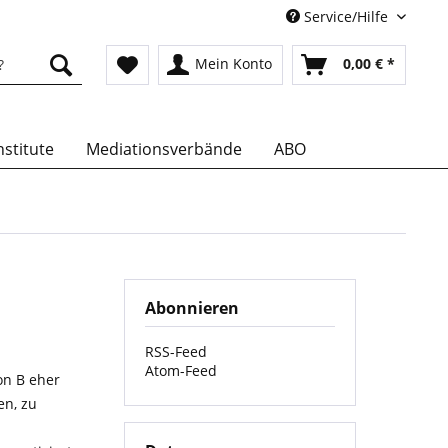
Service/Hilfe
Mein Konto
0,00 € *
stitute
Mediationsverbände
ABO
Abonnieren
RSS-Feed
Atom-Feed
on B eher
en, zu