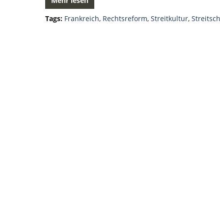
Mehr lesen
Tags:
Frankreich
,
Rechtsreform
,
Streitkultur
,
Streitsc