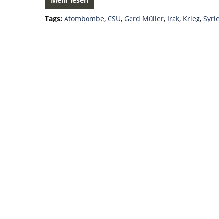
Mehr lesen
Tags:
Atombombe
,
CSU
,
Gerd Müller
,
Irak
,
Krieg
,
Syri