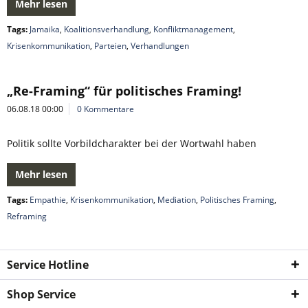
Mehr lesen
Tags:
Jamaika
,
Koalitionsverhandlung
,
Konfliktmanagement
,
Krisenkommunikation
,
Parteien
,
Verhandlungen
„Re-Framing“ für politisches Framing!
06.08.18 00:00
0 Kommentare
Politik sollte Vorbildcharakter bei der Wortwahl haben
Mehr lesen
Tags:
Empathie
,
Krisenkommunikation
,
Mediation
,
Politisches Framing
,
Reframing
Service Hotline
Shop Service