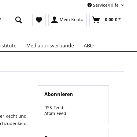
Service/Hilfe
Mein Konto
0,00 € *
stitute
Mediationsverbände
ABO
Abonnieren
RSS-Feed
Atom-Feed
ber Recht und
nachzudenken.