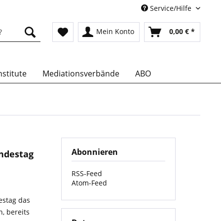
Service/Hilfe
Mein Konto
0,00 € *
stitute
Mediationsverbände
ABO
Abonnieren
ndestag
RSS-Feed
Atom-Feed
estag das
, bereits