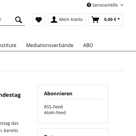
Service/Hilfe
Mein Konto
0,00 € *
stitute
Mediationsverbände
ABO
Abonnieren
ndestag
RSS-Feed
Atom-Feed
estag das
, bereits