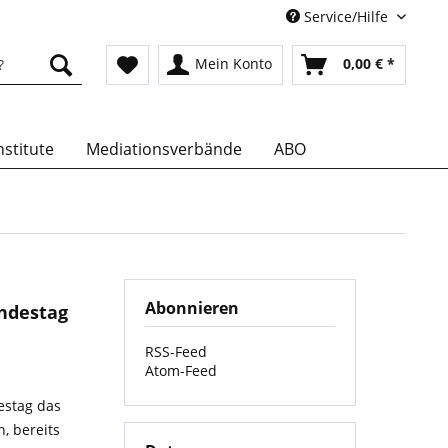
Service/Hilfe
Mein Konto
0,00 € *
stitute
Mediationsverbände
ABO
Abonnieren
ndestag
RSS-Feed
Atom-Feed
estag das
, bereits