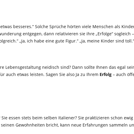
 etwas besseres.“ Solche Sprüche hörten viele Menschen als Kinder of
derung entgegen, dann relativieren sie ihre „Erfolge“ sogleich –
lgreich.“ „Ja, ich habe eine gute Figur.“ „Ja, meine Kinder sind toll
 Lebensgestaltung neidisch sind? Dann sollte Ihnen das egal sein.
für auch etwas leisten. Sagen Sie also Ja zu Ihrem
Erfolg
– auch öffe
 Sie essen stets beim selben Italiener? Sie praktizieren schon ew
t seinen Gewohnheiten bricht, kann neue Erfahrungen sammeln un