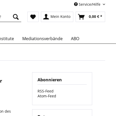
Service/Hilfe
Mein Konto
0,00 € *
stitute
Mediationsverbände
ABO
Abonnieren
r
RSS-Feed
Atom-Feed
on des