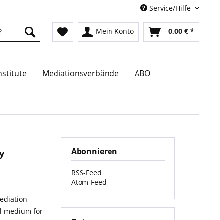
Service/Hilfe
Mein Konto
0,00 € *
stitute
Mediationsverbände
ABO
Abonnieren
y
RSS-Feed
Atom-Feed
ediation
nal medium for