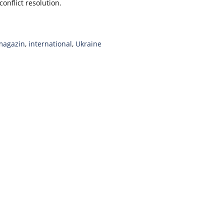
conflict resolution.
magazin
,
international
,
Ukraine