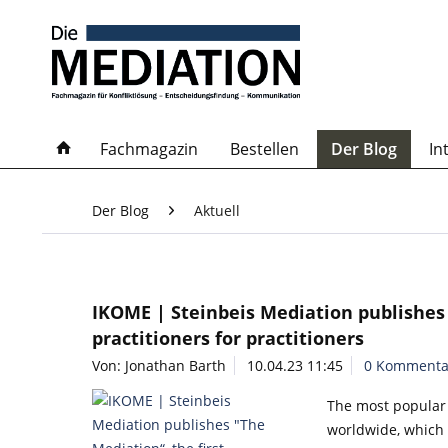
Fachmagazin
Bestellen
Der Blog
In
Der Blog
Aktuell
IKOME | Steinbeis Mediation publishes 
practitioners for practitioners
Von: Jonathan Barth
10.04.23 11:45
0 Kommenta
The most popular 
worldwide, which s