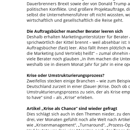
Dauerbrenners Brexit sowie der von Donald Trump a
politischen Konflikte. Und größere Projektaufträge, 
selbst die Unternehmensführer oft nicht wüssten, woh
wirtschaftlich und gesellschaftlich die Reise geht.
Die Auftragsbücher mancher Berater leeren sich
Deshalb erhalten Marketingunterstützer für Berater
sprichwörtlich der Kittel brennt – weil absehbar ist: 
Auftragsbücher (fast) leer. Also fällt ihnen plötzlich 
die Marketing (und Vertrieb) heißt“ – zumal ohnehi
viele Berater noch glauben „In ihm machen die Unte
weshalb sie in diesem Monat Jahr für Jahr in eine ope
Krise oder Umstrukturierungsprozess?
Zweifellos stecken einige Branchen – wie zum Beispi
Deutschland zurzeit in einer (Dauer-)Krise. Doch ob di
Umstrukturierungsprozess zu sein, der als Krise e
to have“ sind – als „Krise“ erleben.
Artikel „Krise als Chance“ sind wieder gefragt
Dies schlägt sich auch in den Themen nieder, zu dene
drei, vier Monaten gefühlt noch alle Welt nach Arti
wie „Krisenmanagement“, „Turnaround“, „Prozess-Opti