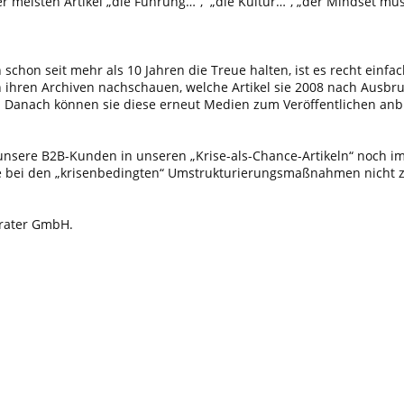
er meisten Artikel „die Führung…“, „die Kultur…“, „der Mindset mus
on seit mehr als 10 Jahren die Treue halten, ist es recht einfach,
 in ihren Archiven nachschauen, welche Artikel sie 2008 nach Ausbr
. Danach können sie diese erneut Medien zum Veröffentlichen anb
nd unsere B2B-Kunden in unseren „Krise-als-Chance-Artikeln“ noc
e bei den „krisenbedingten“ Umstrukturierungsmaßnahmen nicht z
erater GmbH.