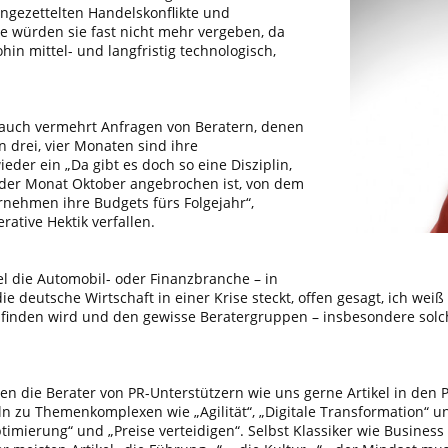
ngezettelten Handelskonflikte und
die würden sie fast nicht mehr vergeben, da
in mittel- und langfristig technologisch,
 auch vermehrt Anfragen von Beratern, denen
In drei, vier Monaten sind ihre
wieder ein „Da gibt es doch so eine Disziplin,
n der Monat Oktober angebrochen ist, von dem
rnehmen ihre Budgets fürs Folgejahr“,
rative Hektik verfallen.
el die Automobil- oder Finanzbranche – in
e deutsche Wirtschaft in einer Krise steckt, offen gesagt, ich weiß 
mpfinden wird und den gewisse Beratergruppen – insbesondere sol
n die Berater von PR-Unterstützern wie uns gerne Artikel in den P
keln zu Themenkomplexen wie „Agilität“, „Digitale Transformation
mierung“ und „Preise verteidigen“. Selbst Klassiker wie Business 