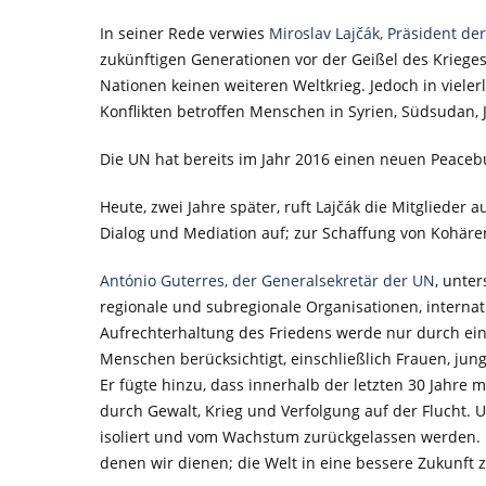
In seiner Rede verwies
Miroslav Lajčák, Präsident d
zukünftigen Generationen vor der Geißel des Krieges
Nationen keinen weiteren Weltkrieg. Jedoch in vieler
Konflikten betroffen Menschen in Syrien, Südsudan,
Die UN hat bereits im Jahr 2016 einen neuen Peacebui
Heute, zwei Jahre später, ruft Lajčák die Mitglieder
Dialog und Mediation auf; zur Schaffung von Kohär
António Guterres, der Generalsekretär der UN
, unte
regionale und subregionale Organisationen, internati
Aufrechterhaltung des Friedens werde nur durch eine
Menschen berücksichtigt, einschließlich Frauen, j
Er fügte hinzu, dass innerhalb der letzten 30 Jahre
durch Gewalt, Krieg und Verfolgung auf der Flucht.
isoliert und vom Wachstum zurückgelassen werden. D
denen wir dienen; die Welt in eine bessere Zukunft 