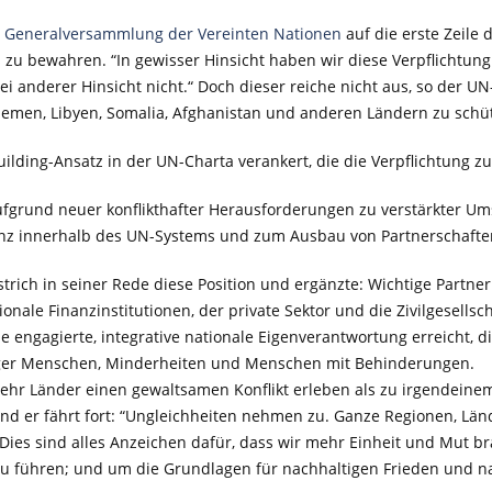
er Generalversammlung der Vereinten Nationen
auf die erste Zeile 
 zu bewahren. “In gewisser Hinsicht haben wir diese Verpflichtung 
lei anderer Hinsicht nicht.“ Doch dieser reiche nicht aus, so der U
 Jemen, Libyen, Somalia, Afghanistan und anderen Ländern zu schü
lding-Ansatz in der UN-Charta verankert, die die Verpflichtung zu
 aufgrund neuer konflikthafter Herausforderungen zu verstärkter U
enz innerhalb des UN-Systems und zum Ausbau von Partnerschaften
rstrich in seiner Rede diese Position und ergänzte: Wichtige Partne
onale Finanzinstitutionen, der private Sektor und die Zivilgesells
 engagierte, integrative nationale Eigenverantwortung erreicht, d
unger Menschen, Minderheiten und Menschen mit Behinderungen.
 mehr Länder einen gewaltsamen Konflikt erleben als zu irgendeine
 Und er fährt fort: “Ungleichheiten nehmen zu. Ganze Regionen, L
ies sind alles Anzeichen dafür, dass wir mehr Einheit und Mut b
zu führen; und um die Grundlagen für nachhaltigen Frieden und na