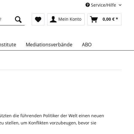
Service/Hilfe
Mein Konto
0,00 € *
stitute
Mediationsverbände
ABO
tzten die
führenden Politiker der Welt einen neuen
zu stellen, um Konflikten vorzubeugen, bevor sie