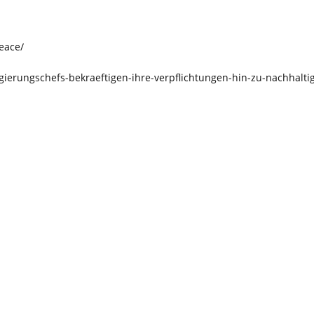
eace/
gierungschefs-bekraeftigen-ihre-verpflichtungen-hin-zu-nachhalti