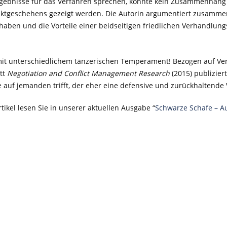
ebnisse für das Verfahren sprechen, konnte kein Zusammenhang 
liktgeschehens gezeigt werden. Die Autorin argumentiert zusamme
haben und die Vorteile einer beidseitigen friedlichen Verhandlun
 mit unterschiedlichem tänzerischen Temperament! Bezogen auf Verh
tt
Negotiation and Conflict Management Research
(2015) publizier
uf jemanden trifft, der eher eine defensive und zurückhaltende V
tikel lesen Sie in unserer aktuellen Ausgabe “
Schwarze Schafe – A