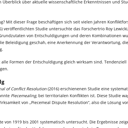
 Überblick über aktuelle wissenschaftliche Erkenntnissen und Stu
 Mit dieser Frage beschäftigen sich seit vielen Jahren Konfliktfors
) veröffentlichten Studie untersuchte das Forschertrio Roy Lewicki
e Grundzutaten von Entschuldigungen und deren Kombinationen w
ie Beleidigung geschah, eine Anerkennung der Verantwortung, die 
g.
ht alle Formen der Entschuldigung gleich wirksam sind. Tendenzi
igen.
lg
nal of Conflict Resolution
(2016) erschienenen Studie eine systemati
nannte
Piecemealing,
bei territorialen Konflikten ist. Diese Studie w
samkeit von „Piecemeal Dispute Resolution“, also die Lösung von T
ikte von 1919 bis 2001 systematisch untersucht. Die Ergebnisse zei