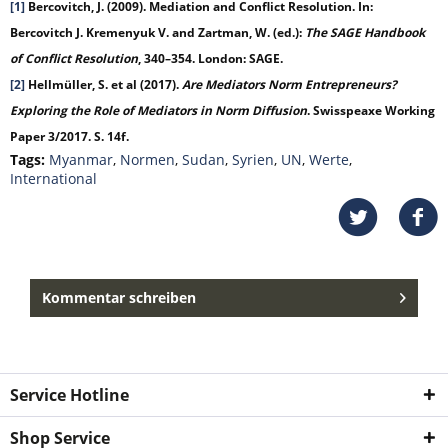
[1]
Bercovitch, J. (2009). Mediation and Conflict Resolution. In:
Bercovitch J. Kremenyuk V. and Zartman, W. (ed.):
The SAGE Handbook
of Conflict Resolution
, 340–354. London: SAGE.
[2]
Hellmüller, S. et al (2017).
Are Mediators Norm Entrepreneurs?
Exploring the Role of Mediators in Norm Diffusion
. Swisspeaxe Working
Paper 3/2017. S. 14f.
Tags:
Myanmar
,
Normen
,
Sudan
,
Syrien
,
UN
,
Werte
,
International
Kommentar schreiben
Service Hotline
Shop Service