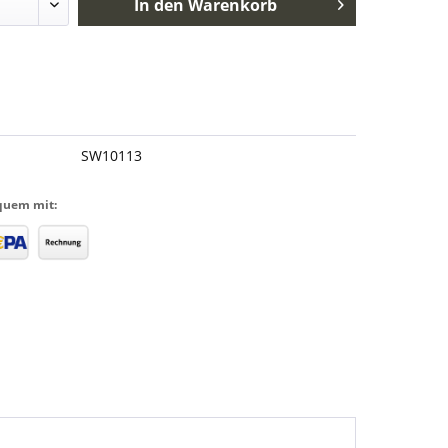
In den
Warenkorb
SW10113
quem mit: