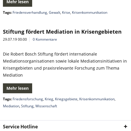
Mehr lesen
Tags:
Friedensverhandlung
,
Gewalt
,
Krise
,
Krisenkommunikation
Stiftung fördert Mediation in Krisengebieten
29.07.19 00:00
0 Kommentare
Die Robert Bosch Stiftung fördert internationale
Mediationsorganisationen sowie lokale Mediationsinitiativen in
Krisengebieten und praxisrelevante Forschung zum Thema
Mediation
Mehr lesen
Tags:
Friedensforschung
,
Krieg
,
Kriegsgebiete
,
Krisenkommunikation
,
Mediation
,
Stiftung
,
Wissenschaft
Service Hotline